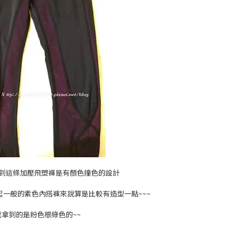
到這條加壓飛塑褲是有顏色撞色的設計
一般的素色內搭褲來說算是比較有造型一點~~~
我拿到的是粉色根綠色的~~