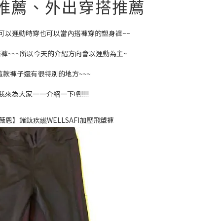
推薦、外出穿搭推薦
可以運動時穿也可以當內搭褲穿的塑身褲~~
褲~~~所以今天的介紹方向會以運動為主~
這款褲子還有很特別的地方~~~
我來為大家一一介紹一下吧!!!!
 婭薇恩】鍺鈦疾繎WELLSAFI加壓飛塑褲