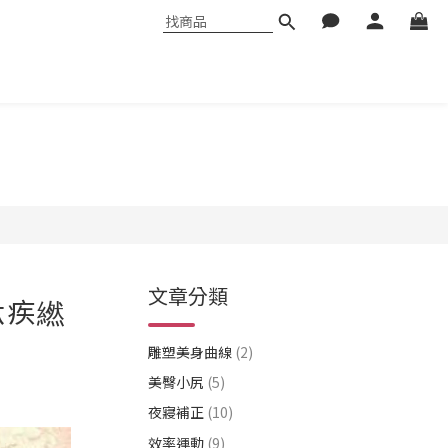
文章分類
鈦疾繎
雕塑美身曲線
(2)
美臀小尻
(5)
夜寢補正
(10)
效率運動
(9)