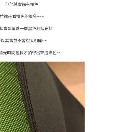
但他其實還有橘色
拉進來看撞色的部分~~~
其實還覆蓋一層黑色網狀布料
所以其實並不會說太明顯~~
曝光時間拉長才拍得出來這綠色~~