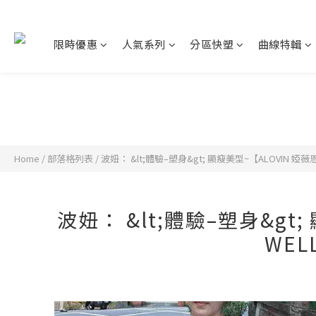
限時優惠
人氣系列
分區快塑
曲線特輯
Home
/
部落格列表
/
波妞： &lt;體驗–塑身&gt; 顯瘦美型~【ALOVIN 
波妞： &lt;體驗–塑身&gt
WEL