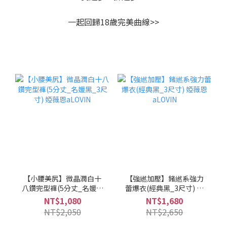
一起回歸18歲完美曲線>>
【小腰美尻】微晶潤白十
【強繎加壓】鍺繎系強力
八鑽完型褲(5分丈_名媛黑
蕾爆衣(經典黑_3尺寸) 婭
_3尺寸) 婭薇恩aLOVIN
薇恩aLOVIN
NT$1,080
NT$1,680
NT$2,050
NT$2,650