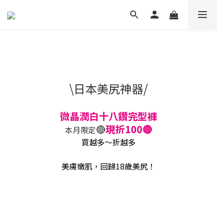
\日本美尻神器/
微晶潤白十八鑽完型褲
🔴
現折100🔴
本月限定
買越多～折越多
美膚嫩肌，
回歸18歲美尻！