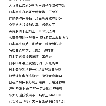
人氣鍺鈦疾繎運動系－消卡攻略飛塑系
日本專利夜寢正盤纖腿術－正盤襪
穿的美胸保養品－潤白膠囊蝶胸BRA
愈穿愈大谷峰加速器－超爆女王
美尻潤膚下盤補正－18鑽完型褲
水嫩美膚輕磅塑身－膠原涼感蕾絲收腹衣
日本專利肌貼一動就塑－鍺鈦孅腿褲
名媛曲線神衣2倍激塑－緹雕衣
日本強繎貴婦螞蟻腰－蕾爆衣
日本獨家雕塑黃金比例－人魚馬甲
日本體雕黑科技－CLA魔塑精華凝膠
腿臂纖細專利摩脂術－腿臂塑摩脂套
日夜柔嫩保濕凝膠足膜襪－足膜凝膠襪
運動舒緩 神奇百解－原裝進口舒緩膏
歐洲有機低敏清潔－瑪耶里 MAYERI
女性私密『軽』爽－日系熱銷保養系列