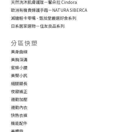
天然洗沐肌膚護理－馨朵拉 Cindora
歐洲有機貴婦護手霜－NATURA SIBERCA
減糖輕卡零嘴 - 甄拾堂嚴選好食系列
日系居家選物－住友良品系列
分區快塑
美身曲線
美胸深溝
蜜蜂小腰
美臀小尻
細腿顯長
夜寢補正
運動加壓
運動內衣
快熱衣褲
機能配件
美體霜