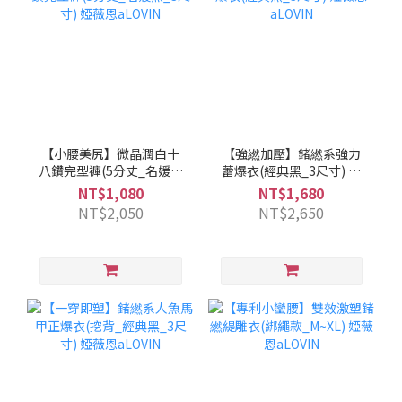
【小腰美尻】微晶潤白十
【強繎加壓】鍺繎系強力
八鑽完型褲(5分丈_名媛黑
蕾爆衣(經典黑_3尺寸) 婭
_3尺寸) 婭薇恩aLOVIN
薇恩aLOVIN
NT$1,080
NT$1,680
NT$2,050
NT$2,650