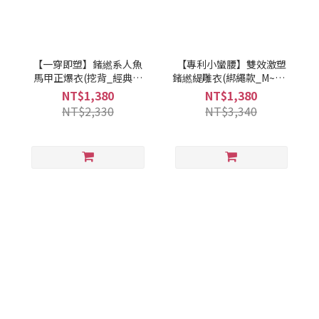
【一穿即塑】鍺繎系人魚
【專利小蠻腰】雙效激塑
馬甲正爆衣(挖背_經典黑
鍺繎緹雕衣(綁繩款_M~XL)
_3尺寸) 婭薇恩aLOVIN
婭薇恩aLOVIN
NT$1,380
NT$1,380
NT$2,330
NT$3,340