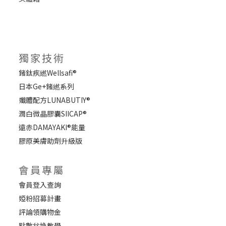
獨家技術
鍺鈦疾繎Wellsafi®
日本Ge+鍺繎系列
孅體配方LUNABUTIY®
潤白微晶膠囊SIICAP®
遠赤DAMAYAKI®能量
膠原美膚助劑升級版
會員專屬
會員登入查詢
婭粉招募計畫
評論領購物金
點數兌換教學