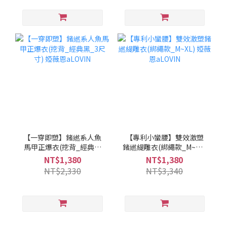
【一穿即塑】鍺繎系人魚
【專利小蠻腰】雙效激塑
馬甲正爆衣(挖背_經典黑
鍺繎緹雕衣(綁繩款_M~XL)
_3尺寸) 婭薇恩aLOVIN
婭薇恩aLOVIN
NT$1,380
NT$1,380
NT$2,330
NT$3,340