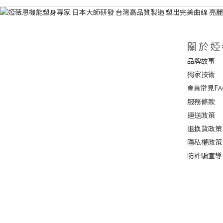
關於婭薇
品牌故事
獨家技術
常見F
會員
A
服務條款
運送政策
退換貨政策
隱私權政策
防詐騙宣導