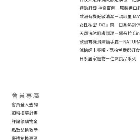
運動舒緩 神奇百解－原裝進口
歐洲有機低敏清潔－瑪耶里 MAY
女性私密『軽』爽－日系熱銷
天然洗沐肌膚護理－馨朵拉 Cind
歐洲有機貴婦護手霜－NATURA 
減糖輕卡零嘴 - 甄拾堂嚴選好
日系居家選物－住友良品系列
會員專屬
會員登入查詢
婭粉招募計畫
評論領購物金
點數兌換教學
豪禮兌換專區