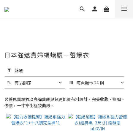
日本強繎貴婦螞蟻腰－蕾爆衣
套
用
篩選
篩
選
商品排序
每頁顯示 24 個
(0/20)
婭薇恩蕾爆衣以高彈蕾絲與鍺繎能量布料設計，完美收腹、提胸、
價格
修腰，一件穿出極致曲線。
(NT$)
~