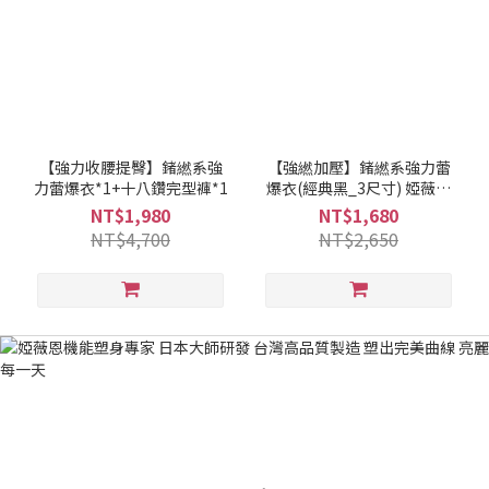
【強力收腰提臀】鍺繎系強
【強繎加壓】鍺繎系強力蕾
力蕾爆衣*1+十八鑽完型褲*1
爆衣(經典黑_3尺寸) 婭薇恩
aLOVIN
NT$1,980
NT$1,680
NT$4,700
NT$2,650