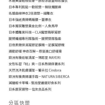
水嫩美膚輕磅塑身－膠原涼感蕾絲收腹衣
日本專利肌貼一動就塑－鍺鈦孅腿褲
名媛曲線神衣2倍激塑－緹雕衣
日本強繎貴婦螞蟻腰－蕾爆衣
日本獨家雕塑黃金比例－人魚馬甲
日本體雕黑科技－CLA魔塑精華凝膠
腿臂纖細專利摩脂術－腿臂塑摩脂套
日夜柔嫩保濕凝膠足膜襪－足膜凝膠襪
運動舒緩 神奇百解－原裝進口舒緩膏
歐洲有機低敏清潔－瑪耶里 MAYERI
女性私密『軽』爽－日系熱銷保養系列
天然洗沐肌膚護理－馨朵拉 Cindora
歐洲有機貴婦護手霜－NATURA SIBERCA
減糖輕卡零嘴 - 甄拾堂嚴選好食系列
日系居家選物－住友良品系列
分區快塑