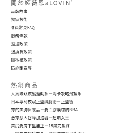
關於婭薇恩aLOVIN'
品牌故事
獨家技術
常見F
會員
AQ
服務條款
運送政策
退換貨政策
隱私權政策
防詐騙宣導
熱銷商品
人氣鍺鈦疾繎運動系－消卡攻略飛塑系
日本專利夜寢正盤纖腿術－正盤襪
穿的美胸保養品－潤白膠囊蝶胸BRA
愈穿愈大谷峰加速器－超爆女王
美尻潤膚下盤補正－18鑽完型褲