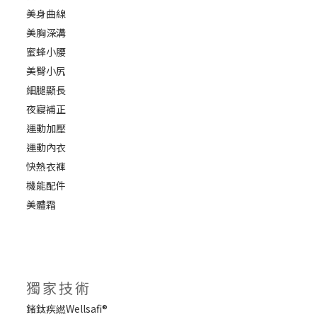
美身曲線
美胸深溝
蜜蜂小腰
美臀小尻
細腿顯長
夜寢補正
運動加壓
運動內衣
快熱衣褲
機能配件
美體霜
獨家技術
鍺鈦疾繎Wellsafi®