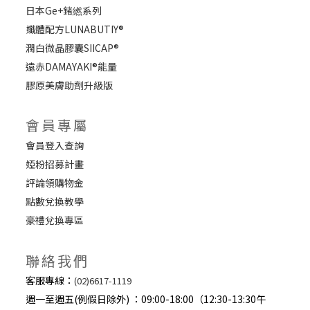
日本Ge+鍺繎系列
孅體配方LUNABUTIY®
潤白微晶膠囊SIICAP®
遠赤DAMAYAKI®能量
膠原美膚助劑升級版
會員專屬
會員登入查詢
婭粉招募計畫
評論領購物金
點數兌換教學
豪禮兌換專區
聯絡我們
客服專線：
(02)6617-1119
週一至週五(例假日除外) ：09:00-18:00（12:30-13:30午