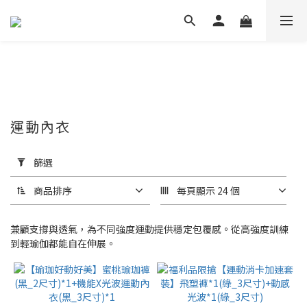
運動內衣
套
用
篩選
篩
選
商品排序
每頁顯示 24 個
(0/20)
兼顧支撐與透氣，為不同強度運動提供穩定包覆感。從高強度訓練
價格
到輕瑜伽都能自在伸展。
(NT$)
~