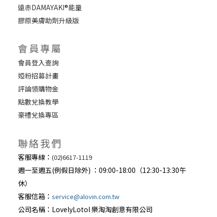
遠赤DAMAYAKI®能量
膠原美膚助劑升級版
會員專屬
會員登入查詢
婭粉招募計畫
評論領購物金
點數兌換教學
豪禮兌換專區
聯絡我們
客服專線：
(02)6617-1119
週一至週五(例假日除外) ：09:00-18:00（12:30-13:30午
休）
客服信箱：
service@alovin.com.tw
公司名稱：LovelyLotol 樂淘淘創意有限公司