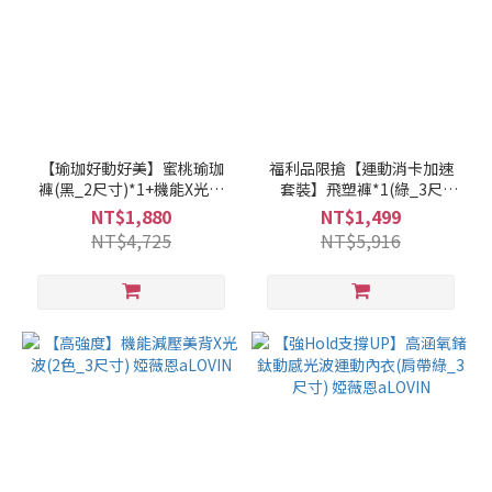
【瑜珈好動好美】蜜桃瑜珈
福利品限搶【運動消卡加速
褲(黑_2尺寸)*1+機能X光波
套裝】飛塑褲*1(綠_3尺
運動內衣(黑_3尺寸)*1
寸)+動感光波*1(綠_3尺寸)
NT$1,880
NT$1,499
NT$4,725
NT$5,916