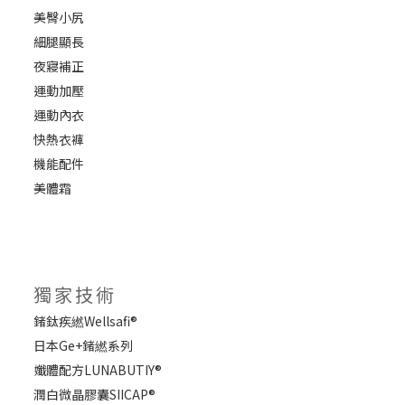
美臀小尻
細腿顯長
夜寢補正
運動加壓
運動內衣
快熱衣褲
機能配件
美體霜
獨家技術
鍺鈦疾繎Wellsafi®
日本Ge+鍺繎系列
孅體配方LUNABUTIY®
潤白微晶膠囊SIICAP®