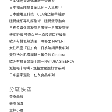
日本強繎貴婦螞蟻腰－蕾爆衣
日本獨家雕塑黃金比例－人魚馬甲
日本體雕黑科技－CLA魔塑精華凝膠
腿臂纖細專利摩脂術－腿臂塑摩脂套
日夜柔嫩保濕凝膠足膜襪－足膜凝膠襪
運動舒緩 神奇百解－原裝進口舒緩膏
歐洲有機低敏清潔－瑪耶里 MAYERI
女性私密『軽』爽－日系熱銷保養系列
天然洗沐肌膚護理－馨朵拉 Cindora
歐洲有機貴婦護手霜－NATURA SIBERCA
減糖輕卡零嘴 - 甄拾堂嚴選好食系列
日系居家選物－住友良品系列
分區快塑
美身曲線
美胸深溝
蜜蜂小腰