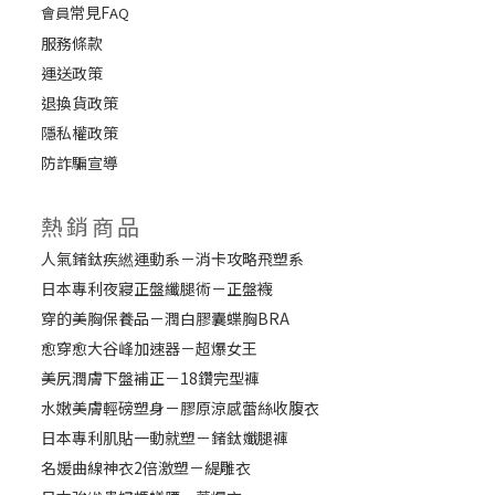
常見F
會員
AQ
服務條款
運送政策
退換貨政策
隱私權政策
防詐騙宣導
熱銷商品
人氣鍺鈦疾繎運動系－消卡攻略飛塑系
日本專利夜寢正盤纖腿術－正盤襪
穿的美胸保養品－潤白膠囊蝶胸BRA
愈穿愈大谷峰加速器－超爆女王
美尻潤膚下盤補正－18鑽完型褲
水嫩美膚輕磅塑身－膠原涼感蕾絲收腹衣
日本專利肌貼一動就塑－鍺鈦孅腿褲
名媛曲線神衣2倍激塑－緹雕衣