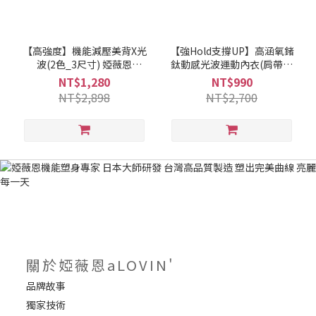
【高強度】機能減壓美背X光
【強Hold支撐UP】高涵氧鍺
波(2色_3尺寸) 婭薇恩
鈦動感光波運動內衣(肩帶綠
aLOVIN
_3尺寸) 婭薇恩aLOVIN
NT$1,280
NT$990
NT$2,898
NT$2,700
關於婭薇恩aLOVIN'
品牌故事
獨家技術