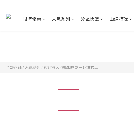
限時優惠
人氣系列
分區快塑
曲線特輯
全部商品
/
人氣系列
/
愈穿愈大谷峰加速器－超爆女王