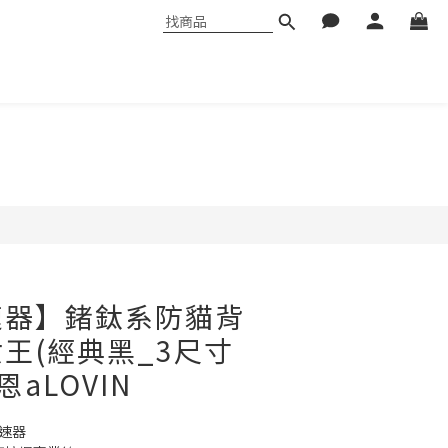
速器】鍺鈦系防貓背
王(經典黑_3尺寸
恩aLOVIN
速器