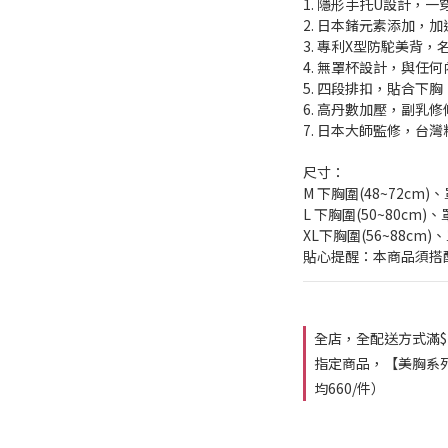
1. 隱形手托U設計，一
2. 日本鍺元素添加，
3. 專利X型防駝美背
4. 無罩杯設計，與任
5. 四段排扣，貼合下
6. 高丹數加壓，副乳
7. 日本大師監修，台
尺寸：
M 下胸圍(48~72cm)、
L 下胸圍(50~80cm)、罩
XL下胸圍(56~88cm)、
貼心提醒：本商品須搭
全店，全配送方式滿$
指定商品，【美胸系列
均660/件）