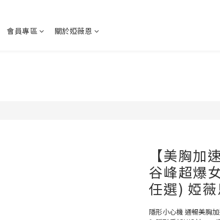
會員專區
關於婭薇恩
【美胸加
谷峰超爆女
任選) 婭薇
隱形小心機 通暢美胸加