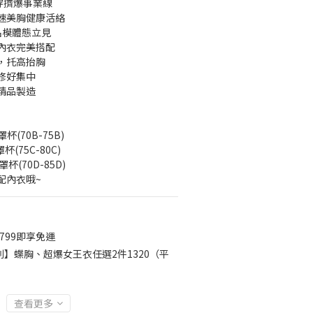
穿擠爆事業線 
加速美胸健康活絡
，名模體態立見
何內衣完美搭配
胸，托高抬胸
修修好集中
灣精品製造
罩杯(70B-75B)
杯(75C-80C)
罩杯(70D-85D)
配內衣哦~
799即享免運
】蝶胸、超爆女王衣任選2件1320（平
查看更多