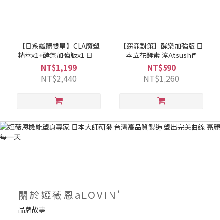
【日系纖體雙星】CLA魔塑
【窈窕對策】酵樂加強版 日
精華x1+酵樂加強版x1 日本
本立花酵素 淳Atsushi®
美腿冠軍MANAMI推薦
NT$1,199
NT$590
NT$2,440
NT$1,260
關於婭薇恩aLOVIN'
品牌故事