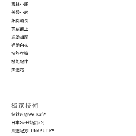
蜜蜂小腰
美臀小尻
細腿顯長
夜寢補正
運動加壓
運動內衣
快熱衣褲
機能配件
美體霜
獨家技術
鍺鈦疾繎Wellsafi®
日本Ge+鍺繎系列
孅體配方LUNABUTIY®