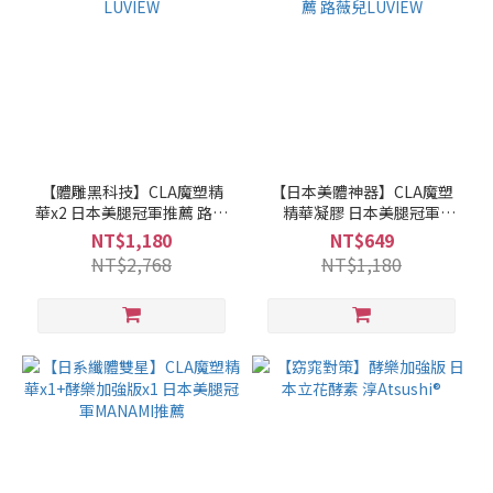
【體雕黑科技】CLA魔塑精
【日本美體神器】CLA魔塑
華x2 日本美腿冠軍推薦 路薇
精華凝膠 日本美腿冠軍
兒LUVIEW
MANAMI推薦 路薇兒LUVIEW
NT$1,180
NT$649
NT$2,768
NT$1,180