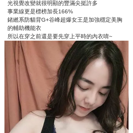
光視覺改變就很明顯的豐滿尖挺許多
事業線更是標榜加長166%
鍺繎系防貓背G+谷峰超爆女王是加強穩定美胸
的輔助機能衣
所以在穿之前還是要先穿上平時的內衣唷~