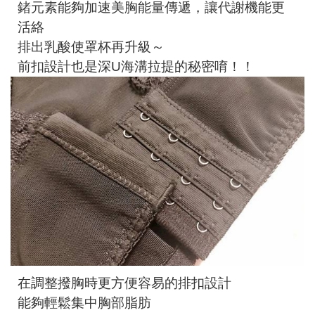
鍺元素能夠加速美胸能量傳遞，讓代謝機能更
活絡
排出乳酸使罩杯再升級～
前扣設計也是深U海溝拉提的秘密唷！！
在調整撥胸時更方便容易的排扣設計
能夠輕鬆集中胸部脂肪