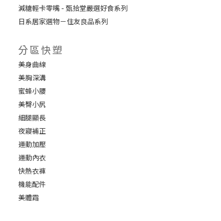
減糖輕卡零嘴 - 甄拾堂嚴選好食系列
日系居家選物－住友良品系列
分區快塑
美身曲線
美胸深溝
蜜蜂小腰
美臀小尻
細腿顯長
夜寢補正
運動加壓
運動內衣
快熱衣褲
機能配件
美體霜