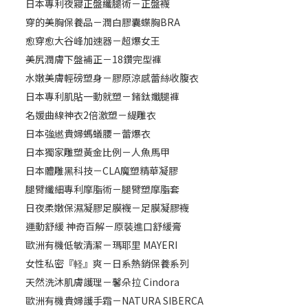
日本專利夜寢正盤纖腿術－正盤襪
穿的美胸保養品－潤白膠囊蝶胸BRA
愈穿愈大谷峰加速器－超爆女王
美尻潤膚下盤補正－18鑽完型褲
水嫩美膚輕磅塑身－膠原涼感蕾絲收腹衣
日本專利肌貼一動就塑－鍺鈦孅腿褲
名媛曲線神衣2倍激塑－緹雕衣
日本強繎貴婦螞蟻腰－蕾爆衣
日本獨家雕塑黃金比例－人魚馬甲
日本體雕黑科技－CLA魔塑精華凝膠
腿臂纖細專利摩脂術－腿臂塑摩脂套
日夜柔嫩保濕凝膠足膜襪－足膜凝膠襪
運動舒緩 神奇百解－原裝進口舒緩膏
歐洲有機低敏清潔－瑪耶里 MAYERI
女性私密『軽』爽－日系熱銷保養系列
天然洗沐肌膚護理－馨朵拉 Cindora
歐洲有機貴婦護手霜－NATURA SIBERCA