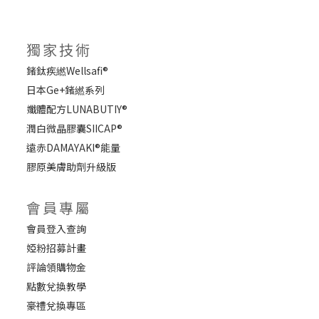
獨家技術
鍺鈦疾繎Wellsafi®
日本Ge+鍺繎系列
孅體配方LUNABUTIY®
潤白微晶膠囊SIICAP®
遠赤DAMAYAKI®能量
膠原美膚助劑升級版
會員專屬
會員登入查詢
婭粉招募計畫
評論領購物金
點數兌換教學
豪禮兌換專區