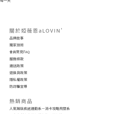
關於婭薇恩aLOVIN'
品牌故事
獨家技術
常見F
會員
AQ
服務條款
運送政策
退換貨政策
隱私權政策
防詐騙宣導
熱銷商品
人氣鍺鈦疾繎運動系－消卡攻略飛塑系