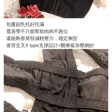
包覆副乳托好托滿
寬肩帶不只能幫助肉肉不跑位
還能夠替肩頸減輕壓力，穩定胸型
後背交叉X type支撐設計+醫療級加壓網紗