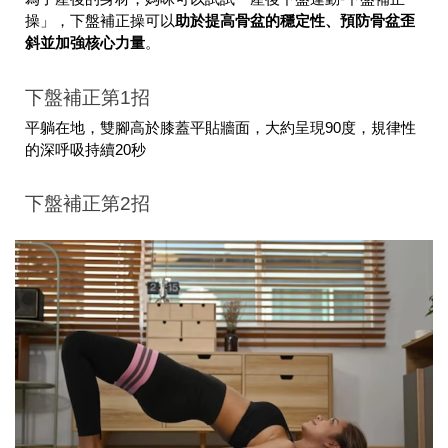
操」，下盤補正操可以
助於提高骨盆的穩定性、預防骨盆歪
斜並加強核心力量
。
下盤補正第1招
平躺在地，雙腳高於膝蓋平貼牆面，大約呈現90度，規律性
的深呼吸持續20秒
下盤補正第2招