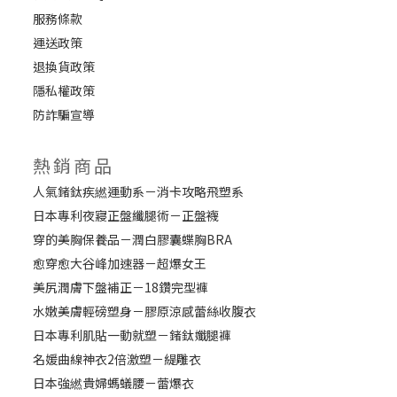
服務條款
運送政策
退換貨政策
隱私權政策
防詐騙宣導
熱銷商品
人氣鍺鈦疾繎運動系－消卡攻略飛塑系
日本專利夜寢正盤纖腿術－正盤襪
穿的美胸保養品－潤白膠囊蝶胸BRA
愈穿愈大谷峰加速器－超爆女王
美尻潤膚下盤補正－18鑽完型褲
水嫩美膚輕磅塑身－膠原涼感蕾絲收腹衣
日本專利肌貼一動就塑－鍺鈦孅腿褲
名媛曲線神衣2倍激塑－緹雕衣
日本強繎貴婦螞蟻腰－蕾爆衣