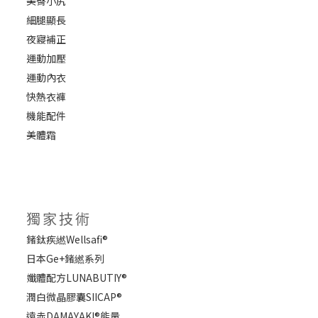
美臀小尻
細腿顯長
夜寢補正
運動加壓
運動內衣
快熱衣褲
機能配件
美體霜
獨家技術
鍺鈦疾繎Wellsafi®
日本Ge+鍺繎系列
孅體配方LUNABUTIY®
潤白微晶膠囊SIICAP®
遠赤DAMAYAKI®能量