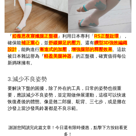
『
婭薇恩夜寢孅腿正盤襪
』利用日本專利「
RS正盤趾環
」，
確保能
補正重心
，並
舒緩腳足的壓力
。還有
鑽型3D強效編織
設計
，能夠進行
漸進式的加壓
，
增強腿部的釋壓效果
。這款
被日本雜誌譽為『
軽盈美腿神器
』的正盤襪，確實值得每位
新媽咪擁有。
3.減少不良姿勢
要解決下盤的困擾，除了外在的工具，日常的姿勢也很重
要，應該減少不良姿勢，並定期做伸展運動，這樣可以快速
恢復產後的體態。像是翹二郎腿、駝背、三七步，或是攤在
沙發上當沙發馬鈴薯都是不良示範。
謝謝您閱讀完此篇文章！今日還有限時優惠，點擊下方按鈕看更
多！