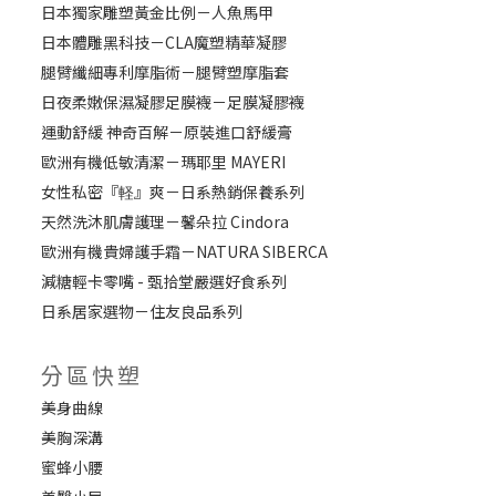
日本獨家雕塑黃金比例－人魚馬甲
日本體雕黑科技－CLA魔塑精華凝膠
腿臂纖細專利摩脂術－腿臂塑摩脂套
日夜柔嫩保濕凝膠足膜襪－足膜凝膠襪
運動舒緩 神奇百解－原裝進口舒緩膏
歐洲有機低敏清潔－瑪耶里 MAYERI
女性私密『軽』爽－日系熱銷保養系列
天然洗沐肌膚護理－馨朵拉 Cindora
歐洲有機貴婦護手霜－NATURA SIBERCA
減糖輕卡零嘴 - 甄拾堂嚴選好食系列
日系居家選物－住友良品系列
分區快塑
美身曲線
美胸深溝
蜜蜂小腰