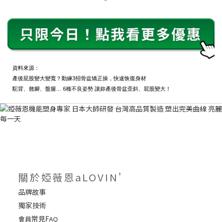
資料來源：
產後屁股變大變寬？勤練3招骨盆矯正操，快速恢復身材
駝背、翹腳、盤腿… 6種不良姿勢 讓妳產後骨盆歪斜、屁股變大！
關於婭薇恩aLOVIN'
品牌故事
獨家技術
常見F
會員
AQ