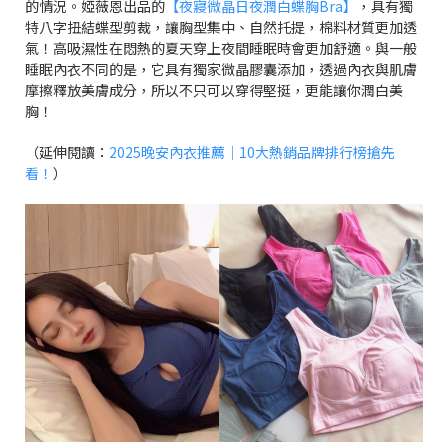
的情況。婭薇恩出品的
【夜寢微晶日夜潤白蝶胸Bra】
，具有獨
特八字扭結蝶型剪裁，讓胸型集中、自然托提，棉料材質更加透
氣！高吸濕性在悶熱的夏天穿上夜間睡眠時會更加舒適。與一般
睡眠內衣不同的是，它具有獨家微晶膠囊添加，透過內衣與肌膚
摩擦釋放美膚成分，所以不只可以穿得堅挺，更能讓你潤白美
胸！
（延伸閱讀：
2025晚安內衣推薦｜10大熱銷品牌排行榜搶先
看！
）