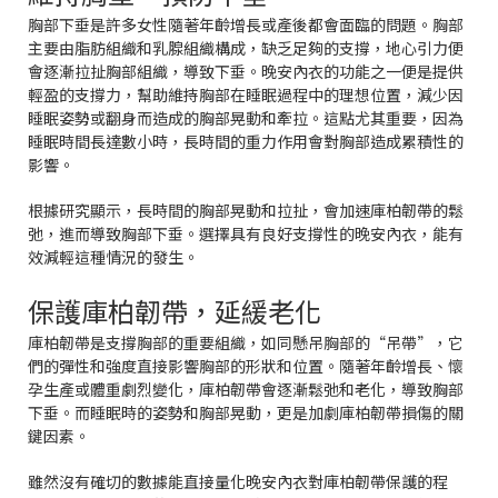
胸部下垂是許多女性隨著年齡增長或產後都會面臨的問題。胸部
主要由脂肪組織和乳腺組織構成，缺乏足夠的支撐，地心引力便
會逐漸拉扯胸部組織，導致下垂。晚安內衣的功能之一便是提供
輕盈的支撐力，幫助維持胸部在睡眠過程中的理想位置，減少因
睡眠姿勢或翻身而造成的胸部晃動和牽拉。這點尤其重要，因為
睡眠時間長達數小時，長時間的重力作用會對胸部造成累積性的
影響。
根據研究顯示，長時間的胸部晃動和拉扯，會加速庫柏韌帶的鬆
弛，進而導致胸部下垂。選擇具有良好支撐性的晚安內衣，能有
效減輕這種情況的發生。
保護庫柏韌帶，延緩老化
庫柏韌帶是支撐胸部的重要組織，如同懸吊胸部的“吊帶”，它
們的彈性和強度直接影響胸部的形狀和位置。隨著年齡增長、懷
孕生產或體重劇烈變化，庫柏韌帶會逐漸鬆弛和老化，導致胸部
下垂。而睡眠時的姿勢和胸部晃動，更是加劇庫柏韌帶損傷的關
鍵因素。
雖然沒有確切的數據能直接量化晚安內衣對庫柏韌帶保護的程