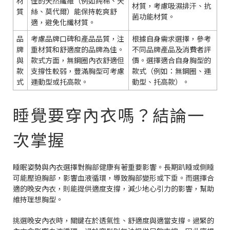
材
佳的天然纖維（例如純棉、天
材質，考慮吸濕排汗、抗
質
絲、莫代爾）能保持乾爽舒
菌功能材質。
適，避免化纖材質。
品
考慮品牌口碑和產品品質，注
根據自身需求選擇，參考
牌
重材質和舒適度的品牌為佳。
不同品牌產品及消費者評
與
款式方面，無鋼圈內衣舒適但
價。選擇適合自身胸型的
款
支撐性較弱，豐滿胸型可考慮
款式（例如：無鋼圈、運
式
運動型或托高款。
動型、托高款）。
睡覺要穿內衣嗎？結論一
次掌握
睡眠姿勢與內衣選擇對胸部健康有著重要影響。長期趴睡或側睡
可能壓迫胸部，影響血液循環，導致胸部變形或下垂。而選擇合
適的晚安內衣，則能提供適度支撐，減少地心引力的影響，幫助
維持理想胸型。
挑選晚安內衣時，關鍵在於透氣性、舒適度與適當支撐。過緊的