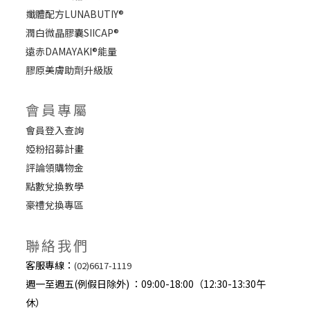
孅體配方LUNABUTIY®
潤白微晶膠囊SIICAP®
遠赤DAMAYAKI®能量
膠原美膚助劑升級版
會員專屬
會員登入查詢
婭粉招募計畫
評論領購物金
點數兌換教學
豪禮兌換專區
聯絡我們
客服專線：
(02)6617-1119
週一至週五(例假日除外) ：09:00-18:00（12:30-13:30午
休）