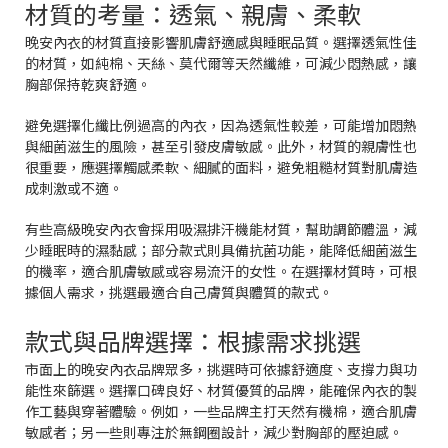
材質的考量：透氣、親膚、柔軟
晚安內衣的材質直接影響肌膚舒適感與睡眠品質。選擇透氣性佳
的材質，如純棉、天絲、莫代爾等天然纖維，可減少悶熱感，讓
胸部保持乾爽舒適。
避免選擇化纖比例過高的內衣，因為透氣性較差，可能增加悶熱
與細菌滋生的風險，甚至引發皮膚敏感。此外，材質的親膚性也
很重要，應選擇觸感柔軟、細膩的面料，避免粗糙材質對肌膚造
成刺激或不適。
有些高級晚安內衣會採用吸濕排汗機能材質，幫助調節體溫，減
少睡眠時的濕黏感；部分款式則具備抗菌功能，能降低細菌滋生
的機率，適合肌膚敏感或容易流汗的女性。在選擇材質時，可根
據個人需求，挑選最適合自己膚質與體質的款式。
款式與品牌選擇：根據需求挑選
市面上的晚安內衣品牌眾多，挑選時可依據舒適度、支撐力與功
能性來篩選。選擇口碑良好、材質優質的品牌，能確保內衣的製
作工藝與穿著體驗。例如，一些品牌主打天然有機棉，適合肌膚
敏感者；另一些則專注於無鋼圈設計，減少對胸部的壓迫感。