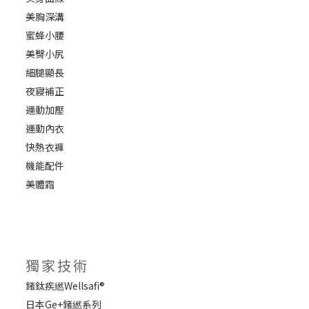
美胸深溝
蜜蜂小腰
美臀小尻
細腿顯長
夜寢補正
運動加壓
運動內衣
快熱衣褲
機能配件
美體霜
獨家技術
鍺鈦疾繎Wellsafi®
日本Ge+鍺繎系列