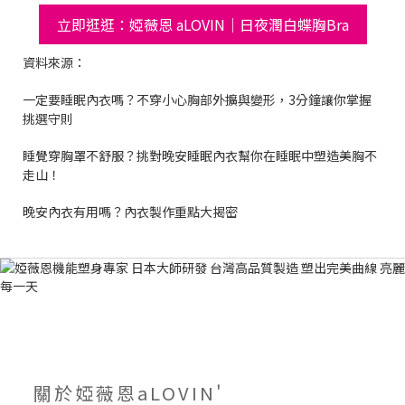
立即逛逛：婭薇恩 aLOVIN｜日夜潤白蝶胸Bra
資料來源：
一定要睡眠內衣嗎？不穿小心胸部外擴與變形，3分鐘讓你掌握
挑選守則
睡覺穿胸罩不舒服？挑對晚安睡眠內衣幫你在睡眠中塑造美胸不
走山！
晚安內衣有用嗎？內衣製作重點大揭密
關於婭薇恩aLOVIN'