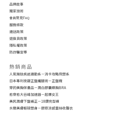
品牌故事
獨家技術
常見F
會員
AQ
服務條款
運送政策
退換貨政策
隱私權政策
防詐騙宣導
熱銷商品
人氣鍺鈦疾繎運動系－消卡攻略飛塑系
日本專利夜寢正盤纖腿術－正盤襪
穿的美胸保養品－潤白膠囊蝶胸BRA
愈穿愈大谷峰加速器－超爆女王
美尻潤膚下盤補正－18鑽完型褲
水嫩美膚輕磅塑身－膠原涼感蕾絲收腹衣