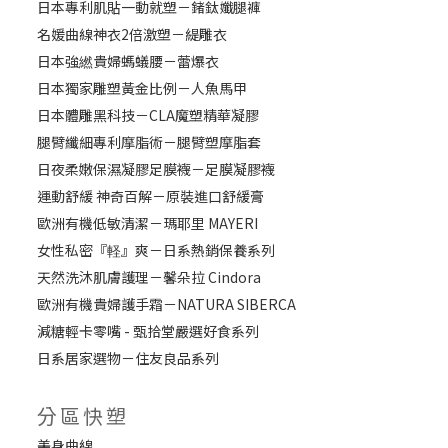
日本專利肌貼一動就塑－鍺鈦孅腿褲
名媛曲線神衣2倍激塑－緹雕衣
日本強繎貴婦螞蟻腰－蕾爆衣
日本獨家雕塑黃金比例－人魚馬甲
日本體雕黑科技－CLA魔塑精華凝膠
腿臂纖細專利摩脂術－腿臂塑摩脂套
日夜柔嫩保濕凝膠足膜襪－足膜凝膠襪
運動舒緩 神奇百解－原裝進口舒緩膏
歐洲有機低敏清潔－瑪耶里 MAYERI
女性私密『軽』爽－日系熱銷保養系列
天然洗沐肌膚護理－馨朵拉 Cindora
歐洲有機貴婦護手霜－NATURA SIBERCA
減糖輕卡零嘴 - 甄拾堂嚴選好食系列
日系居家選物－住友良品系列
分區快塑
美身曲線