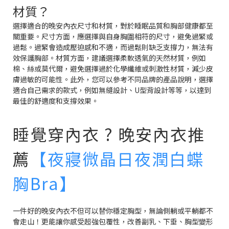
材質？
選擇適合的晚安內衣尺寸和材質，對於睡眠品質和胸部健康都至
關重要。尺寸方面，應選擇與自身胸圍相符的尺寸，避免過緊或
過鬆。過緊會造成壓迫感和不適，而過鬆則缺乏支撐力，無法有
效保護胸部。材質方面，建議選擇柔軟透氣的天然材質，例如
棉、絲或莫代爾，避免選擇過於化學纖維或刺激性材質，減少皮
膚過敏的可能性。此外，您可以參考不同品牌的產品說明，選擇
適合自己需求的款式，例如無縫設計、U型背設計等等，以達到
最佳的舒適度和支撐效果。
睡覺穿內衣 ? 晚安內衣推
薦
【夜寢微晶日夜潤白蝶
胸Bra】
一件好的晚安內衣不但可以替你穩定胸型，無論側躺或平躺都不
會走山！更能讓你感受超強包覆性，改善副乳、下垂、胸型變形