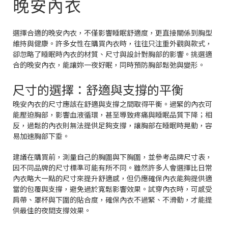
晚安內衣
選擇合適的晚安內衣，不僅影響睡眠舒適度，更直接關係到胸型
維持與健康。許多女性在購買內衣時，往往只注重外觀與款式，
卻忽略了睡眠時內衣的材質、尺寸與設計對胸部的影響。挑選適
合的晚安內衣，能讓妳一夜好眠，同時預防胸部鬆弛與變形。
尺寸的選擇：舒適與支撐的平衡
晚安內衣的尺寸應該在舒適與支撐之間取得平衡。過緊的內衣可
能壓迫胸部，影響血液循環，甚至導致疼痛與睡眠品質下降；相
反，過鬆的內衣則無法提供足夠支撐，讓胸部在睡眠時晃動，容
易加速胸部下垂。
建議在購買前，測量自己的胸圍與下胸圍，並參考品牌尺寸表，
因不同品牌的尺寸標準可能有所不同。雖然許多人會選擇比日常
內衣略大一點的尺寸來提升舒適感，但仍應確保內衣能夠提供適
當的包覆與支撐，避免過於寬鬆影響效果。試穿內衣時，可感受
肩帶、罩杯與下圍的貼合度，確保內衣不過緊、不滑動，才能提
供最佳的夜間支撐效果。