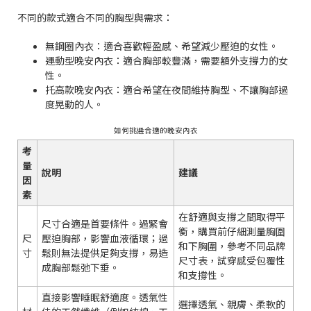
不同的款式適合不同的胸型與需求：
無鋼圈內衣：適合喜歡輕盈感、希望減少壓迫的女性。
運動型晚安內衣：適合胸部較豐滿，需要額外支撐力的女
性。
托高款晚安內衣：適合希望在夜間維持胸型、不讓胸部過
度晃動的人。
如何挑選合適的晚安內衣
考
量
說明
建議
因
素
在舒適與支撐之間取得平
尺寸合適是首要條件。過緊會
衡，購買前仔細測量胸圍
尺
壓迫胸部，影響血液循環；過
和下胸圍，參考不同品牌
寸
鬆則無法提供足夠支撐，易造
尺寸表，試穿感受包覆性
成胸部鬆弛下垂。
和支撐性。
直接影響睡眠舒適度。透氣性
選擇透氣、親膚、柔軟的