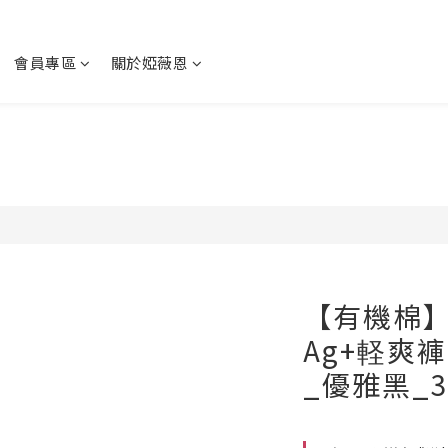
會員專區
關於婭薇恩
【有機棉
Ag+軽爽褲 
_優雅黑_