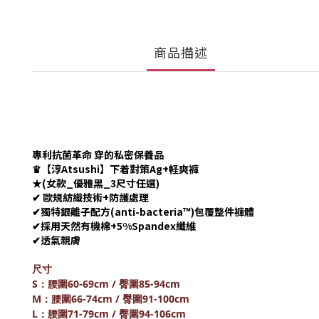
商品描述
專利抗菌革命 穿的私密保養品
♛
【淳Atsushi】下着對策Ag+軽爽褲
★
(女款_優雅黑_3尺寸任選)
✔ 歐規紡織技術+防護處理
✔獨特銀離子配方(anti-bacteria™)包覆整件褲體
✔採用天然有機棉+5%Spandex纖維
✔透氣親膚
尺寸
S：腰圍60-69cm / 臀圍85-94cm
M
：腰圍66-74cm / 臀圍91-100cm
L
：腰圍71-79cm / 臀圍94-106cm